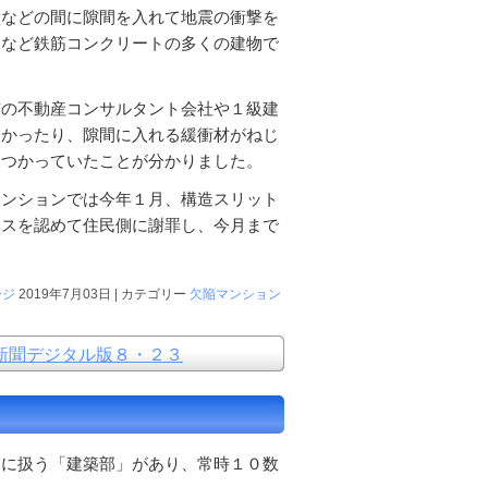
壁などの間に隙間を入れて地震の衝撃を
ンなど鉄筋コンクリートの多くの建物で
京の不動産コンサルタント会社や１級建
なかったり、隙間に入れる緩衝材がねじ
見つかっていたことが分かりました。
マンションでは今年１月、構造スリット
ミスを認めて住民側に謝罪し、今月まで
ージ
2019年7月03日 | カテゴリー
欠陥マンション
新聞デジタル版８・２３
に扱う「建築部」があり、常時１０数