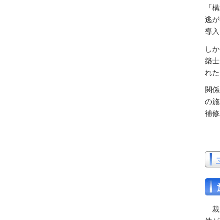
「構
逃が
導入
しか
築士
れた
関係
の施
補修
裁判