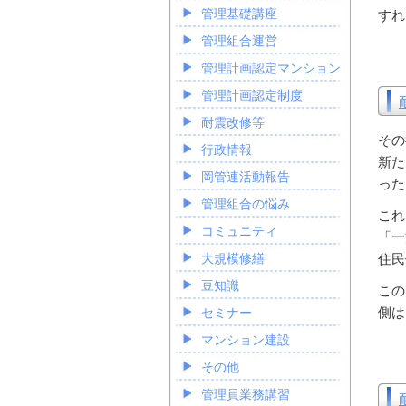
管理基礎講座
すれ
管理組合運営
管理計画認定マンション
管理計画認定制度
耐震改修等
その
行政情報
新た
岡管連活動報告
った
管理組合の悩み
これ
コミュニティ
「一
住民
大規模修繕
豆知識
この
側は
セミナー
マンション建設
その他
管理員業務講習