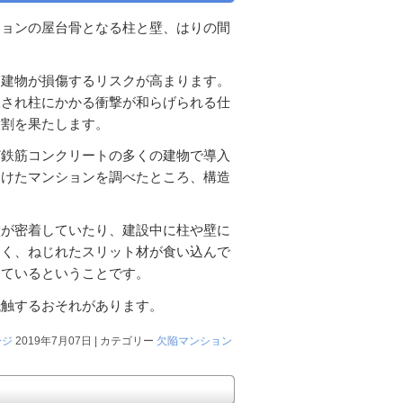
ションの屋台骨となる柱と壁、はりの間
て建物が損傷するリスクが高まります。
収され柱にかかる衝撃が和らげられる仕
役割を果たします。
ど鉄筋コンクリートの多くの建物で導入
受けたマンションを調べたところ、構造
壁が密着していたり、建設中に柱や壁に
多く、ねじれたスリット材が食い込んで
っているということです。
抵触するおそれがあります。
ージ
2019年7月07日 | カテゴリー
欠陥マンション