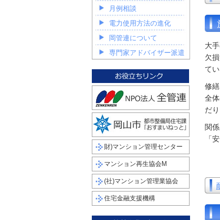
月例相談
電力使用方法の進化
岡管連について
大手
専門家アドバイザー派遣
欠損
てい
修繕
全体
だり
関係
「安
財)マンション管理センター
マンション再生協会M
(社)マンション管理業協会
住宅金融支援機構