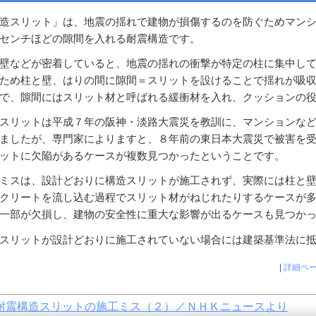
造スリット」は、地震の揺れで建物が損傷するのを防ぐためマン
センチほどの隙間を入れる耐震構造です。
壁などが密着していると、地震の揺れの衝撃が特定の柱に集中し
ため柱と壁、はりの間に隙間＝スリットを設けることで揺れが吸
で、隙間にはスリット材と呼ばれる緩衝材を入れ、クッションの
スリットは平成７年の阪神・淡路大震災を教訓に、マンションな
ましたが、専門家によりますと、８年前の東日本大震災で被害を
ットに欠陥があるケースが複数見つかったということです。
ミスは、設計どおりに構造スリットが施工されず、実際には柱と
クリートを流し込む過程でスリット材がねじれたりするケースが
一部が欠損し、建物の安全性に重大な影響が出るケースも見つか
スリットが設計どおりに施工されていない場合には建築基準法に
|
詳細ペ
耐震構造スリットの施工ミス（２）／ＮＨＫニュースより