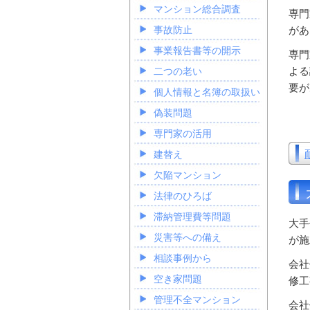
マンション総合調査
専門
があ
事故防止
事業報告書等の開示
専門
よる
二つの老い
要が
個人情報と名簿の取扱い
偽装問題
専門家の活用
建替え
欠陥マンション
法律のひろば
滞納管理費等問題
大手
災害等への備え
が施
相談事例から
会社
空き家問題
修工
管理不全マンション
会社