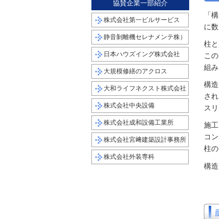
協賛企業一部紹介
「構
株式会社第一ビルサービス
に数
静音剝離機セレナメンテ株）
柱と
日本ハウズイング株式会社
この
組み
大規模修繕のアクロス
構造
大和ライフネクスト株式会社
され
株式会社中央設備
スリ
株式会社成和設備工業所
施工
コン
株式会社宮﨑建築設計事務所
柱の
株式会社外装専科
構造