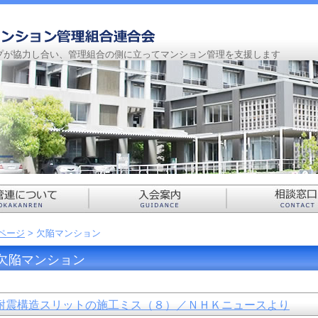
プが協力し合い、管理組合の側に立ってマンション管理を支援します
Pページ
> 欠陥マンション
欠陥マンション
耐震構造スリットの施工ミス（８）／ＮＨＫニュースより