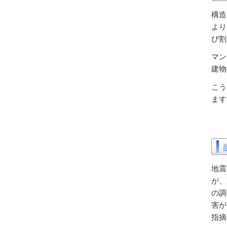
構造
より
び割
マン
建物
こう
ます
地震
が、
の調
害が
指摘