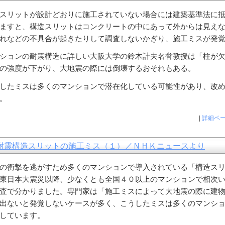
スリットが設計どおりに施工されていない場合には建築基準法に
ますと、構造スリットはコンクリートの中にあって外からは見え
れなどの不具合が起きたりして調査しないかぎり、施工ミスが発
ションの耐震構造に詳しい大阪大学の鈴木計夫名誉教授は「柱が
の強度が下がり、大地震の際には倒壊するおそれもある。
したミスは多くのマンションで潜在化している可能性があり、改
。
|
詳細ペ
耐震構造スリットの施工ミス（１）／ＮＨＫニュースより
の衝撃を逃がすため多くのマンションで導入されている「構造ス
東日本大震災以降、少なくとも全国４０以上のマンションで相次
査で分かりました。専門家は「施工ミスによって大地震の際に建
出ないと発覚しないケースが多く、こうしたミスは多くのマンシ
しています。