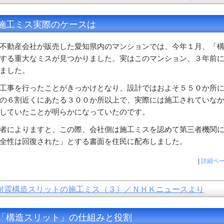
施工ミス実際のケースは
不動産会社が販売した愛知県内のマンションでは、今年１月、「
する重大なミスが見つかりました。実はこのマンション、３年前
ました。
工事を行ったことがきっかけとなり、設計ではおよそ５５０か所
の６割近くにあたる３００か所以上で、実際には施工されていな
していたことが明らかになっていたのです。
者によりますと、この際、会社側は施工ミスを認めて第三者機関
全性は回復された」とする書面を住民に配布しました。
|
詳細ペ
耐震構造スリットの施工ミス（３）／ＮＨＫニュースより
「構造スリット」の仕組みと役割