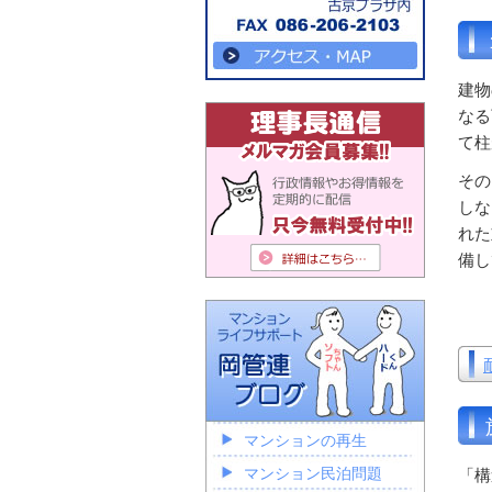
建物
なる
て柱
その
しな
れた
備し
マンションの再生
マンション民泊問題
「構