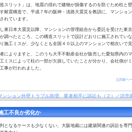
造スリット」は、地震の揺れで建物が損傷するのを防ぐため柱と
す耐震構造で、平成７年の阪神・淡路大震災を教訓に、マンショ
されています。
し東日本大震災以降、マンションの管理組合から委託を受けた東
が調べたところ、この構造スリットで設計どおりに施工されてい
り施工ミスが、少なくとも全国４０以上のマンションで相次いで
者によりますと、このうち大手不動産会社が販売した愛知県内の
工ミスによって柱の一部が欠損していたことが分かり、会社側が
工事が行われました。
|
詳細ペ
マンション外壁トラブル急増、業者相手に訴訟も（２）／読売
施工不良か劣化か
となるケースも少なくない。大阪地裁には建築関連の訴訟を専門