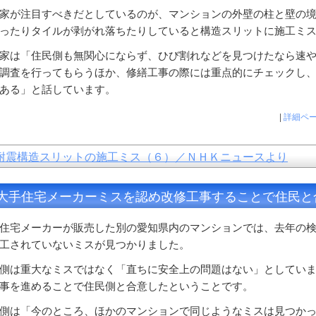
家が注目すべきだとしているのが、マンションの外壁の柱と壁の
ったりタイルが剥がれ落ちたりしていると構造スリットに施工ミ
家は「住民側も無関心にならず、ひび割れなどを見つけたなら速
調査を行ってもらうほか、修繕工事の際には重点的にチェックし
ある」と話しています。
|
詳細ペ
耐震構造スリットの施工ミス（６）／ＮＨＫニュースより
大手住宅メーカーミスを認め改修工事することで住民と
住宅メーカーが販売した別の愛知県内のマンションでは、去年の
工されていないミスが見つかりました。
側は重大なミスではなく「直ちに安全上の問題はない」としてい
事を進めることで住民側と合意したということです。
側は「今のところ、ほかのマンションで同じようなミスは見つか