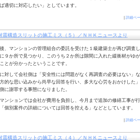
ば適切に対応したい」としています。
|
詳細ペ
耐震構造スリットの施工ミス（５）／ＮＨＫニュースより
後、マンションの管理組合の委託を受けた１級建築士が再び調査
に９か所で見つかり、このうち２か所は隙間に入れた緩衝材がゆ
ことが分かったということです。
に対して会社側は「安全性には問題がなく再調査の必要はない」
方的な思い込みから尚早な回答を行い、多大な心労をおかけした
側に謝罪する事態になりました。
マンションでは会社が費用を負担し、今月まで追加の修繕工事が
「個別案件の詳細については回答を控える」などとしています。
|
詳細ペ
耐震構造スリットの施工ミス（４）／ＮＨＫニュースより