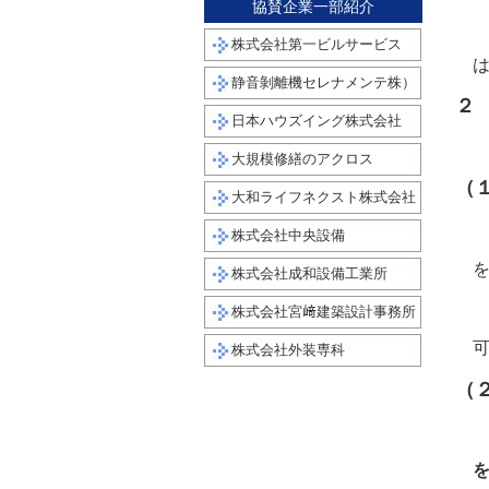
協賛企業一部紹介
本
株式会社第一ビルサービス
は
静音剝離機セレナメンテ株）
２
日本ハウズイング株式会社
そ
大規模修繕のアクロス
（
大和ライフネクスト株式会社
そ
株式会社中央設備
を
株式会社成和設備工業所
ま
株式会社宮﨑建築設計事務所
可
株式会社外装専科
（
判
を