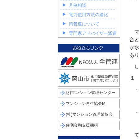
月例相談
電力使用方法の進化
岡管連について
マ
専門家アドバイザー派遣
合
が
あ
し
１
・
財)マンション管理センター
契
マンション再生協会M
・
(社)マンション管理業協会
し
住宅金融支援機構
て