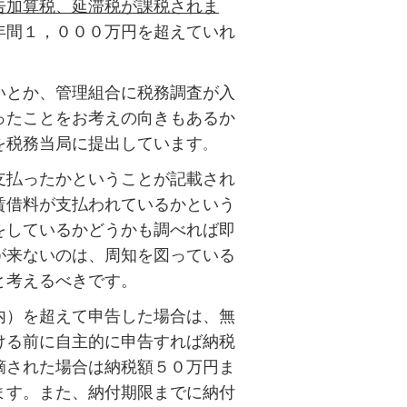
告加算税、延滞税が課税されま
年間１，０００万円を超えていれ
いとか、管理組合に税務調査が入
ったことをお考えの向きもあるか
を税務当局に提出しています
。
支払ったかということが記載され
賃借料が支払われているかという
をしているかどうかも調べれば即
が来ないのは、周知を図っている
と考えるべきです。
内）を超えて申告した場合は、無
ける前に自主的に申告すれば納税
摘された場合は納税額５０万円ま
ます。また、納付期限までに納付