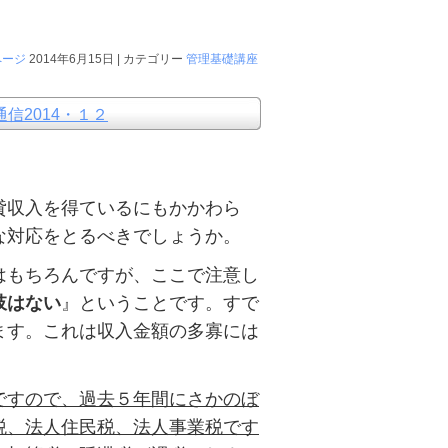
ページ
2014年6月15日 | カテゴリー
管理基礎講座
信2014・１２
貸収入を得ているにもかかわら
な対応をとるべきでしょうか。
はもちろんですが、ここで注意し
肢はない
』ということです。すで
ます。これは収入金額の多寡には
ですので、過去５年間にさかのぼ
税、法人住民税、法人事業税です