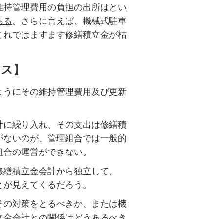
維持管理費用の負担の出所はとい
ある
。さらに言えば、機械式駐車
これではますます修繕積立金が枯
イス】
ようにその維持管理費用及び更新
計に繰り入れ、その支出は修繕積
がないのが
、管理組合では一般的
組合の運営ができない。
修繕積立金会計から独立して、
とが見えてくるだろう。
その対策をとるべきか、または機
立金会計との関係はどうあるべき