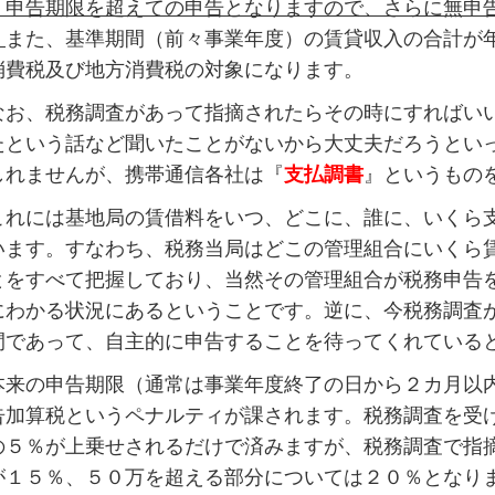
、申告期限を超えての申告となりますので、さらに無申
。
また、基準期間（前々事業年度）の賃貸収入の合計が
消費税及び地方消費税の対象になります。
お、税務調査があって指摘されたらその時にすればい
たという話など聞いたことがないから大丈夫だろうとい
しれませんが、携帯通信各社は『
支払調書
』というもの
れには基地局の賃借料をいつ、どこに、誰に、いくら
います。すなわち、税務当局はどこの管理組合にいくら
とをすべて把握しており、当然その管理組合が税務申告
にわかる状況にあるということです。逆に、今税務調査
間であって、自主的に申告することを待ってくれている
来の申告期限（通常は事業年度終了の日から２カ月以
告加算税というペナルティが課されます。税務調査を受
の５％が上乗せされるだけで済みますが、税務調査で指
が１５％、５０万を超える部分については２０％となり