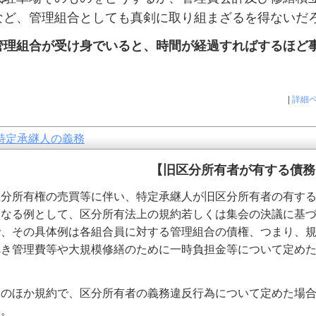
など、管理組合としても真剣に取り組まざるを得ないだ
理組合が受け身でいると、時間が経過すればするほど
|
詳細
特定承継人の義務
【旧区分所有者が有する債務
分所有権の売買等に伴い、特定承継人が旧区分所有者の有する
になる例として、区分所有法上の規約若しくは集会の決議に基
で、その具体例は各組合員に対する管理組合の債権、つまり、
べき管理費等や大規模修繕のために一時負担金等について定め
。
のほか規約で、区分所有者の義務違反行為について定めた場合
す。