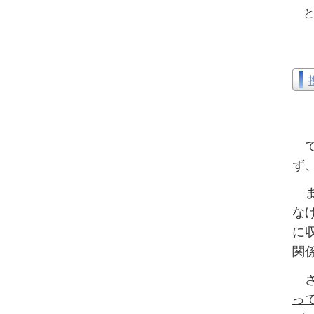
と
で
ず
ま
な
に
関
さ
っ