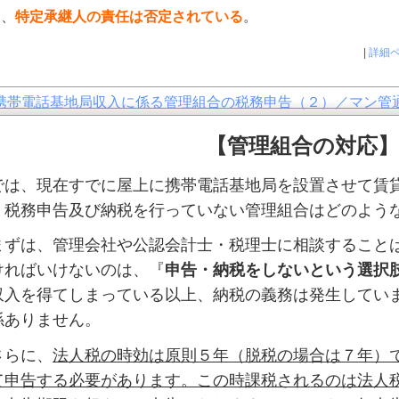
、
特定承継人の責任は否定されている
。
|
詳細
携帯電話基地局収入に係る管理組合の税務申告（２）／マン管通
【管理組合の対応】
は、現在すでに屋上に携帯電話基地局を設置させて賃
、税務申告及び納税を行っていない管理組合はどのよう
ずは、管理会社や公認会計士・税理士に相談すること
ければいけないのは、『
申告・納税をしないという選択
収入を得てしまっている以上、納税の義務は発生してい
係ありません。
らに、
法人税の時効は原則５年（脱税の場合は７年）
て申告する必要があります。この時課税されるのは法人