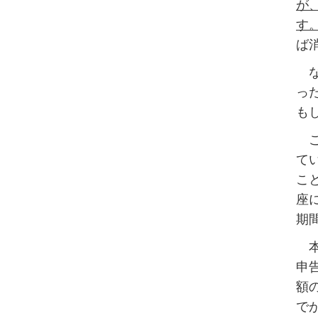
が
す
ば
な
っ
も
こ
て
こ
座
期
本
申
額
で