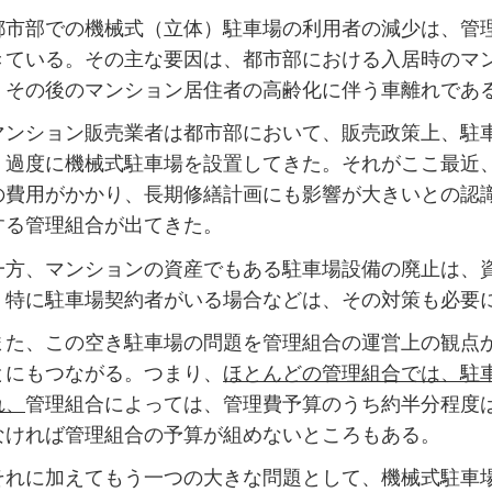
市部での機械式（立体）駐車場の利用者の減少は、管
きている。その主な要因は、都市部における入居時のマ
、その後のマンション居住者の高齢化に伴う車離れであ
ンション販売業者は都市部において、販売政策上、駐
、過度に機械式駐車場を設置してきた。それがここ最近
の費用がかかり、長期修繕計画にも影響が大きいとの認
する管理組合が出てきた。
方、マンションの資産でもある駐車場設備の廃止は、
、特に駐車場契約者がいる場合などは、その対策も必要
た、この空き駐車場の問題を管理組合の運営上の観点
とにもつながる。つまり、
ほとんどの管理組合では、駐
れ、
管理組合によっては、管理費予算のうち約半分程度
なければ管理組合の予算が組めないところもある。
れに加えてもう一つの大きな問題として、機械式駐車