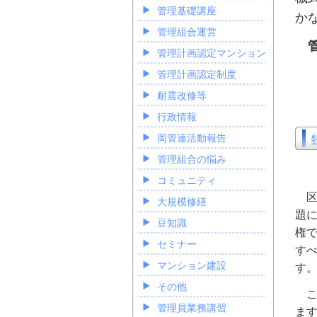
管理基礎講座
か
管理組合運営
管
管理計画認定マンション
管理計画認定制度
耐震改修等
行政情報
岡管連活動報告
管理組合の悩み
コミュニティ
区
大規模修繕
題
豆知識
権
セミナー
す
マンション建設
す
その他
こ
管理員業務講習
ま