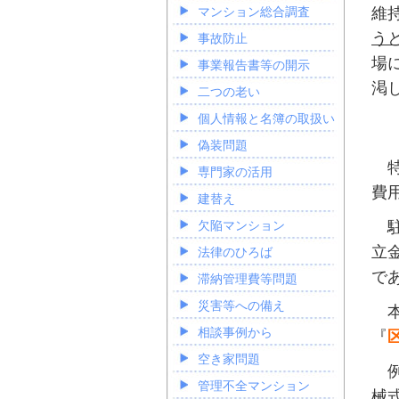
マンション総合調査
維
う
事故防止
場
事業報告書等の開示
渇
二つの老い
個人情報と名簿の取扱い
偽装問題
特
専門家の活用
費
建替え
駐
欠陥マンション
立
法律のひろば
で
滞納管理費等問題
災害等への備え
本
相談事例から
『
空き家問題
例
管理不全マンション
械