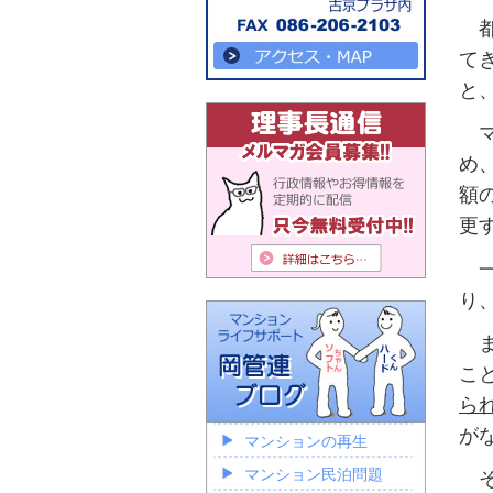
都
て
と
マ
め
額
更
一
り
ま
こ
ら
が
マンションの再生
マンション民泊問題
そ