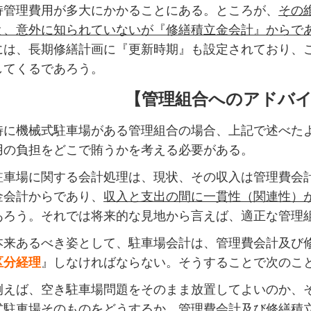
持管理費用が多大にかかることにある。ところが、
その
と、意外に知られていないが『修繕積立金会計』からで
には、長期修繕計画に『更新時期』も設定されており、
してくるであろう。
【管理組合へのアドバ
に機械式駐車場がある管理組合の場合、上記で述べた
用の負担をどこで賄うかを考える必要がある。
車場に関する会計処理は、現状、その収入は管理費会
金会計からであり、
収入と支出の間に一貫性（関連性）
あろう。それでは将来的な見地から言えば、適正な管理
来あるべき姿として、駐車場会計は、管理費会計及び
区分経理
』しなければならない。そうすることで次のこ
えば、空き駐車場問題をそのまま放置してよいのか、
式駐車場そのものをどうするか、管理費会計及び修繕積