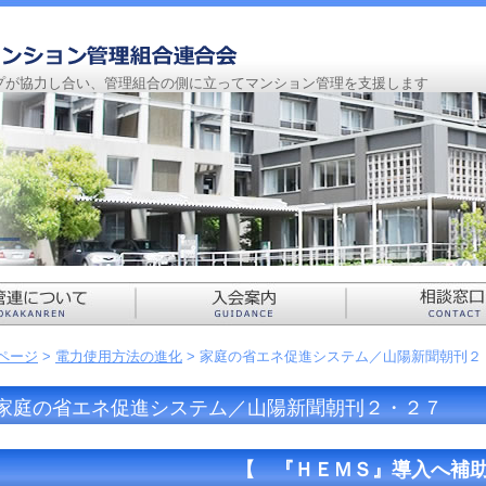
プが協力し合い、管理組合の側に立ってマンション管理を支援します
Pページ
>
電力使用方法の進化
> 家庭の省エネ促進システム／山陽新聞朝刊２
家庭の省エネ促進システム／山陽新聞朝刊２・２７
【 『ＨＥＭＳ』導入へ補