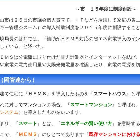
～市 １５年度に制度創設～
市は２６日の市議会個人質問で、ＩＴなどを活用して家庭の省エ
ギー管理システム）の導入補助制度を２０１５年度に創設するこ
局長の答弁では、「補助がＨＥＭＳ対応の省エネ家電導入のイン
している」と述べた。
ＭＳは分電盤に取り付けた電力計測器とインターネットを結び、
や家電の電力使用量や太陽光発電量を確認したり、家電の電源を
（岡管連から）
建て住宅に『
ＨＥＭＳ
』を導入したものを『
スマートハウス
』と
れに対してマンションの場合、『
スマートマンション
』と呼ばれ
システム
）を導入したものをいいます。
まり、『
スマート
』とは、『
エネルギーの賢い使い方
』を意味す
こで、『
ＭＥＭＳ
』のひとつであります『
既存マンションにおけ