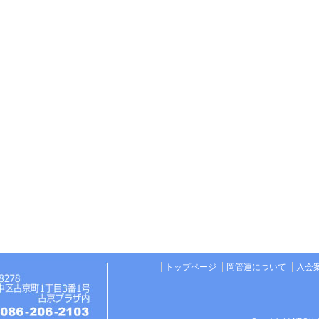
トップページ
岡管連について
入会