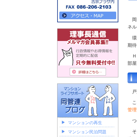
岡山
ネル
環境
期待
ＨＥ
部屋
戸
こ
管理
つ
マンションの再生
そ
マンション民泊問題