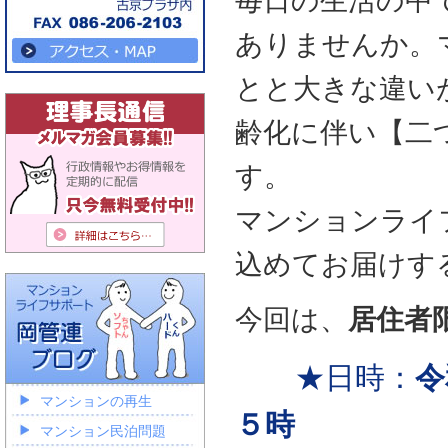
毎日の生活の中
ありませんか。
とと大きな違い
齢化に伴い【二
す。
マンションライ
込めてお届けす
今回は、
居住者
★日時：
令
マンションの再生
５時
マンション民泊問題