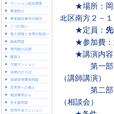
マンション総合調査
★場所：岡山
事故防止
北区南方２－１
事業報告書等の開示
二つの老い
★定員：
先
個人情報と名簿の取扱い
★参加費：通常
偽装問題
専門家の活用
★講演内容
建替え
第一部 物
欠陥マンション
法律のひろば
（講師講演）
滞納管理費等問題
災害等への備え
第二部 悩
相談事例から
（相談会）
空き家問題
管理不全マンション
★条件