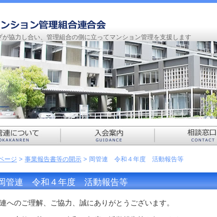
プが協力し合い、管理組合の側に立ってマンション管理を支援します
Pページ
>
事業報告書等の開示
> 岡管連 令和４年度 活動報告等
岡管連 令和４年度 活動報告等
連へのご理解、ご協力、誠にありがとうございます。