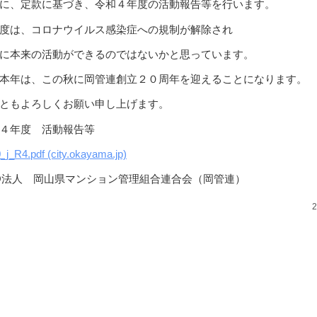
に、定款に基づき、令和４年度の活動報告等を行います。
度は、コロナウイルス感染症への規制が解除され
に本来の活動ができるのではないかと思っています。
本年は、この秋に岡管連創立２０周年を迎えることになります。
ともよろしくお願い申し上げます。
４年度 活動報告等
_j_R4.pdf (city.okayama.jp)
O法人 岡山県マンション管理組合連合会（岡管連）