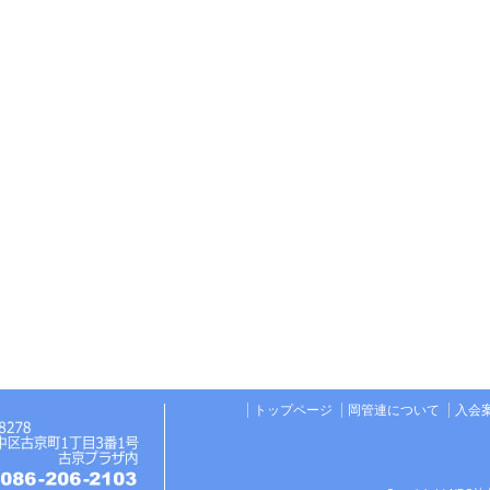
トップページ
岡管連について
入会