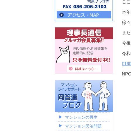
ここ
本年
徐々
また
今後
令和
0160
NP
マンションの再生
マンション民泊問題