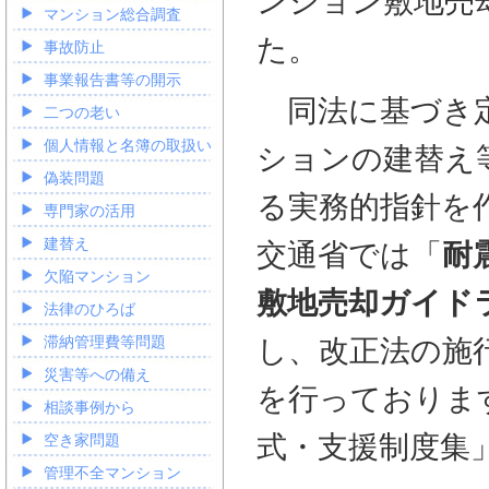
ンション敷地売
マンション総合調査
た。
事故防止
事業報告書等の開示
同法に基づき定
二つの老い
個人情報と名簿の取扱い
ションの建替え
偽装問題
る実務的指針を
専門家の活用
建替え
交通省では「
耐
欠陥マンション
敷地売却ガイド
法律のひろば
滞納管理費等問題
し、改正法の施
災害等への備え
を行っておりま
相談事例から
式・支援制度集
空き家問題
管理不全マンション