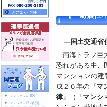
【『耐震性
―国土交通省
南海トラフ巨大
恐れがある中、
マンションの建
成２６年の『
マ
律
』（「
マンシ
マンションの再生
マンション民泊問題