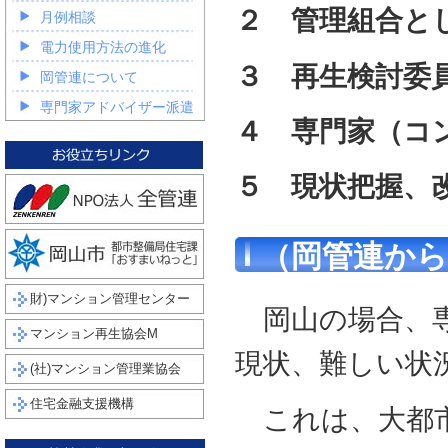
２ 管理組合と
月例相談
電力使用方法の進化
３ 再生検討委
岡管連について
専門家アドバイザー派遣
４ 専門家（コ
５ 現状把握、
（岡管連から
財)マンション管理センター
岡山の場合、専
マンション再生協会M
現状、難しい状
(社)マンション管理業協会
住宅金融支援機構
これは、大都市