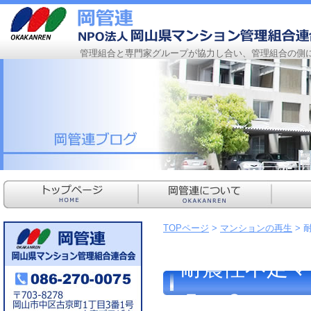
管理組合と専門家グループが協力し合い、管理組合の側
TOPページ
>
マンションの再生
> 
耐震性不足
５・２